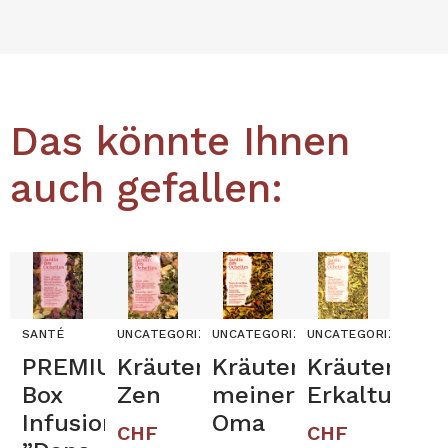
Das könnte Ihnen
auch gefallen:
SANTÉ
UNCATEGORIZED
UNCATEGORIZED
UNCATEGORIZED
PREMIUM
Kräutertee
Kräutertee
Kräutertee
Box
Zen
meiner
Erkaltung
Infusion
Oma
CHF
CHF