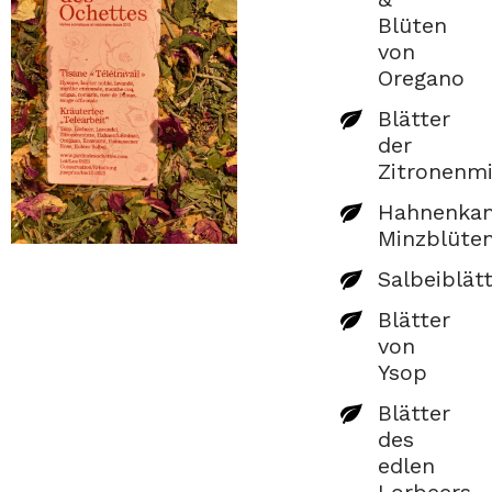
Blüten
von
Oregano
Blätter
der
Zitronenm
Hahnenk
Minzblüte
Salbeiblät
Blätter
von
Ysop
Blätter
des
edlen