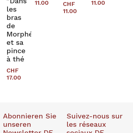
”Dans
11.00
11.00
CHF
les
11.00
bras
de
Morphée”
et sa
pince
à thé
CHF
17.00
Abonnieren Sie
Suivez-nous sur
unseren
les réseaux
Newsletter DE
sociaux DE