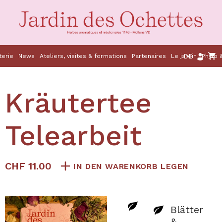
DE
terie
News
Ateliers, visites & formations
Partenaires
Le jardin
Phylo 
Kräutertee
Telearbeit
CHF 11.00
IN DEN WARENKORB LEGEN
Blätter
&