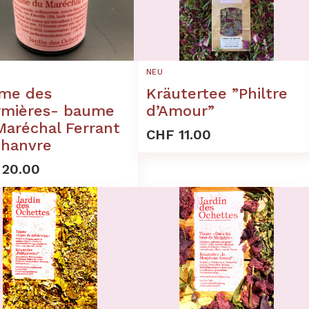
NEU
me des
Kräutertee ”Philtre
irmières- baume
d’Amour”
Maréchal Ferrant
CHF 11.00
chanvre
 20.00